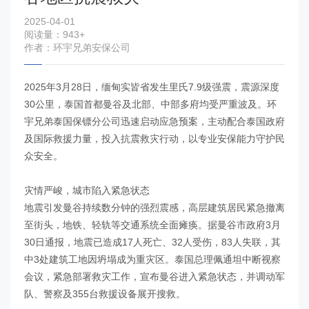
2025-04-01
阅读量：943+
作者：环宇兄弟安保公司
2025年3月28日，缅甸实皆省发生里氏7.9级强震，震源深度
30公里，泰国首都曼谷及北部、中部多府均受严重波及。环
宇兄弟泰国保镖分公司迅速启动应急预案，主动配合泰国政府
及国际救援力量，投入抗震救灾行动，以专业安保能力守护民
众安全。
灾情严峻，城市陷入紧急状态
地震引发曼谷持续数分钟的强烈震感，高层建筑居民紧急撤离
至街头，地铁、轻轨等交通系统全面瘫痪。据曼谷市政府3月
30日通报，地震已造成17人死亡、32人受伤，83人失联，其
中3处建筑工地因坍塌成为重灾区。泰国总理佩通坦中断视察
会议，紧急部署救灾工作，宣布曼谷进入紧急状态，并调动军
队、警察及355台救援设备展开搜救。