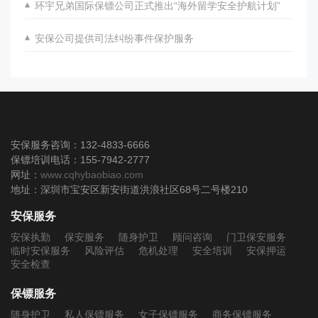
​环宇兄弟国际保镖公司正式推出“海外留学安全护航计划”
安保公司提供司法纠纷事件保护服务
安保服务咨询：132-4833-6666
保镖培训电话：155-7942-2777
网址：
www.cqhybaobiao.com
地址：深圳市宝安区新安街道洪浪社区68号二号楼210
安保服务
安保执勤
保安服务
随身护卫
顾问咨询
门卫保安服务
临时安保服务
风险评估
危机处理
安全培训
安保押运
安全检查
保镖服务
随身护卫
私人保镖服务
女子保镖服务
商务保镖服务